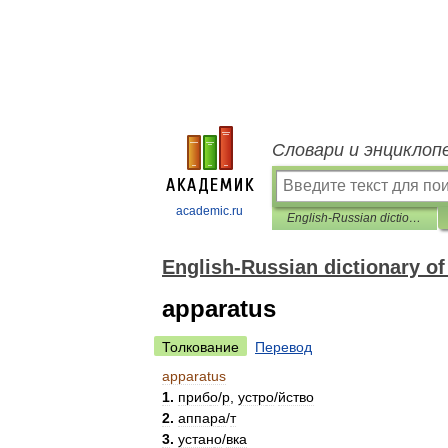
Словари и энциклоп
academic.ru
English-Russian dictionary of aviation and space materials
English-Russian dictionary of
apparatus
Толкование
Перевод
apparatus
1
.
приб
о
/
р
,
устр
о
/
йство
2
.
аппар
а
/
т
3
.
устан
о
/
вка