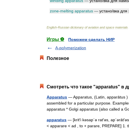
winding
apparatus
—
устан
о
/
вка
для
нам
о
zone
-
melting
apparatus
—
устан
о
/
вка
для
English
-
Russian
dictionary
of
aviation
and
space
materials
Игры ⚽
Поможем сделать НИР
A-poIymerization
Полезное
Смотреть что такое "apparatus" в 
Apparatus
— Apparatus, (Latin, apparātus )
assembled for a particular purpose. Examples
apparatus * Golgi apparatus (also called a
apparatus
— [krit′i kəsap΄ə rat′əs, ap΄ərāt′ə
< apparare < ad , to + parare, PREPARE] 1. th