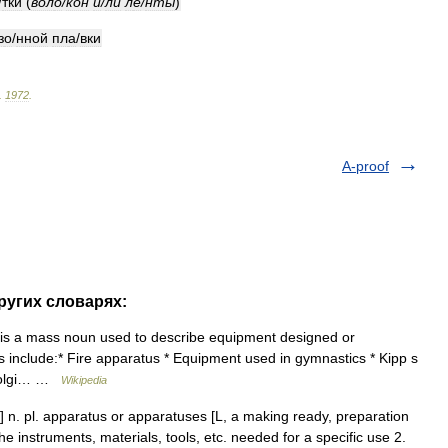
/
тки
(
вол
о
/
кон
и
/
ли
л
е
/
нты
)
з
о
/
нной
пл
а
/
вки
.
1972
.
A-proof
других словарях:
 is a mass noun used to describe equipment designed or
 include:* Fire apparatus * Equipment used in gymnastics * Kipp s
 Golgi… …
Wikipedia
s] n. pl. apparatus or apparatuses [L, a making ready, preparation
e instruments, materials, tools, etc. needed for a specific use 2.