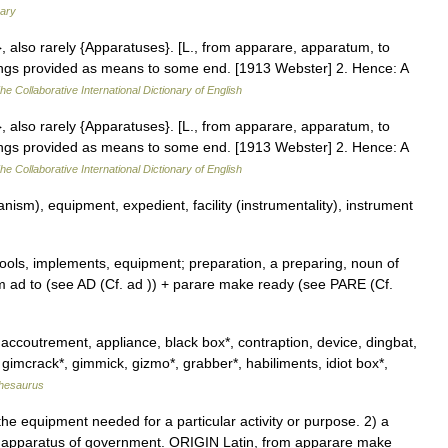
nary
, also rarely {Apparatuses}. [L., from apparare, apparatum, to
ings provided as means to some end. [1913 Webster] 2. Hence: A
he Collaborative International Dictionary of English
, also rarely {Apparatuses}. [L., from apparare, apparatum, to
ings provided as means to some end. [1913 Webster] 2. Hence: A
he Collaborative International Dictionary of English
sm), equipment, expedient, facility (instrumentality), instrument
ools, implements, equipment; preparation, a preparing, noun of
m ad to (see AD (Cf. ad )) + parare make ready (see PARE (Cf.
ccoutrement, appliance, black box*, contraption, device, dingbat,
 gimcrack*, gimmick, gizmo*, grabber*, habiliments, idiot box*,
hesaurus
 equipment needed for a particular activity or purpose. 2) a
he apparatus of government. ORIGIN Latin, from apparare make