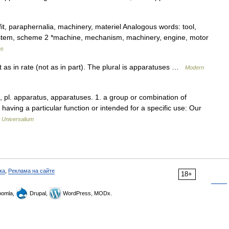
it, paraphernalia, machinery, materiel Analogous words: tool,
system, scheme 2 *machine, mechanism, machinery, engine, motor
ms
 as in rate (not as in part). The plural is apparatuses …
Modern
, pl. apparatus, apparatuses. 1. a group or combination of
 having a particular function or intended for a specific use: Our
…
Universalium
ка
,
Реклама на сайте
18+
omla,
Drupal,
WordPress, MODx.