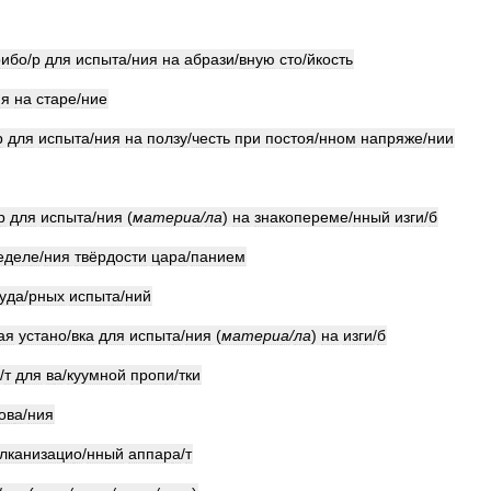
риб
о
/
р
для
испыт
а
/
ния
на
абраз
и
/
вную
ст
о
/
йкость
ия
на
стар
е
/
ние
р
для
испыт
а
/
ния
на
полз
у
/
честь
при
посто
я
/
нном
напряж
е
/
нии
р
для
испыт
а
/
ния
(
матери
а
/
ла
)
на
знакоперем
е
/
нный
изг
и
/
б
едел
е
/
ния
твёрдости
цар
а
/
панием
уд
а
/
рных
испыт
а
/
ний
ая
устан
о
/
вка
для
испыт
а
/
ния
(
матери
а
/
ла
)
на
изг
и
/
б
/
т
для
в
а
/
куумной
проп
и
/
тки
ов
а
/
ния
лканизаци
о
/
нный
аппар
а
/
т