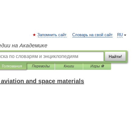
Запомнить сайт
Словарь на свой сайт
RU
едии на Академике
Найти!
Толкования
Переводы
Книги
Игры ⚽
 aviation and space materials