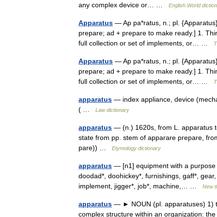
any complex device or… …
English World dictio
Apparatus
— Ap pa*ratus, n.; pl. {Apparatus}
prepare; ad + prepare to make ready.] 1. Th
full collection or set of implements, or… …
T
Apparatus
— Ap pa*ratus, n.; pl. {Apparatus}
prepare; ad + prepare to make ready.] 1. Th
full collection or set of implements, or… …
T
apparatus
— index appliance, device (mechani
( …
Law dictionary
apparatus
— (n.) 1620s, from L. apparatus t
state from pp. stem of apparare prepare, fro
pare)) …
Etymology dictionary
apparatus
— [n1] equipment with a purpose a
doodad*, doohickey*, furnishings, gaff*, gear,
implement, jigger*, job*, machine,… …
New t
apparatus
— ► NOUN (pl. apparatuses) 1) the
complex structure within an organization: t