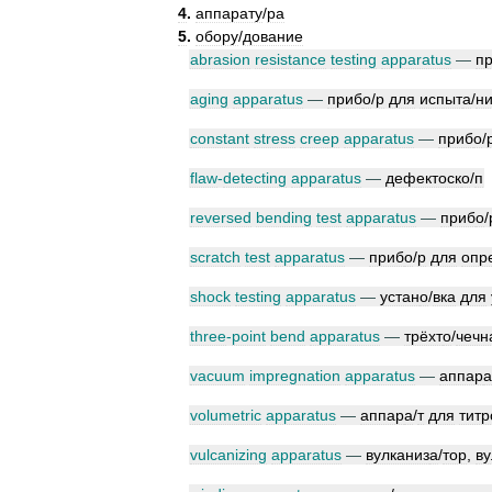
4
.
аппарат
у
/
ра
5
.
обор
у
/
дование
abrasion
resistance
testing
apparatus
—
п
aging
apparatus
—
приб
о
/
р
для
испыт
а
/
н
constant
stress
creep
apparatus
—
приб
о
/
flaw
-
detecting
apparatus
—
дефектоск
о
/
п
reversed
bending
test
apparatus
—
приб
о
/
scratch
test
apparatus
—
приб
о
/
р
для
опр
shock
testing
apparatus
—
устан
о
/
вка
для
three
-
point
bend
apparatus
—
трёхт
о
/
чечн
vacuum
impregnation
apparatus
—
аппар
а
volumetric
apparatus
—
аппар
а
/
т
для
титр
vulcanizing
apparatus
—
вулканиз
а
/
тор
,
ву