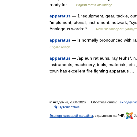
ready for …
English terms dictionary
apparatus
— 1 *equipment, gear, tackle, outf
*implement, utensil, instrument: network, *
Analogous words: * …
New Dictionary of Synony
apparatus
— is normally pronounced with rat
English usage
apparatus
— /ap euh rat euhs, ray teuhs/, n.
instruments, machinery, tools, materials, etc.,
town has excellent fire fighting apparatus 
© Академик, 2000-2026
Обратная связь:
Техподдерж
👣 Путешествия
Экспорт словарей на сайты
, сделанные на PHP,
Jo